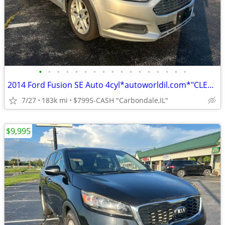
•
•
•
•
•
•
•
•
•
•
•
•
•
•
•
•
•
2014 Ford Fusion SE Auto 4cyl*autoworldil.com*"CLEAN TWO OWNERS SEDAN"
7/27
183k mi
$7995-CASH "Carbondale,IL"
$9,995