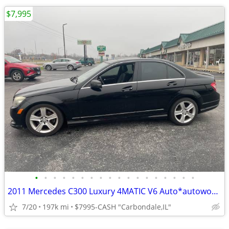
$7,995
•
•
•
•
•
•
•
•
•
•
•
•
•
•
•
•
•
•
2011 Mercedes C300 Luxury 4MATIC V6 Auto*autoworldil.com*BEAUTIFUL 300
7/20
197k mi
$7995-CASH "Carbondale,IL"