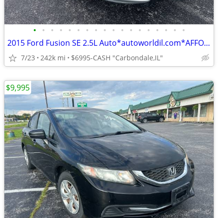
•
•
•
•
•
•
•
•
•
•
•
•
•
•
•
•
•
•
2015 Ford Fusion SE 2.5L Auto*autoworldil.com*AFFORDABLE & MAINTAINED
7/23
242k mi
$6995-CASH "Carbondale,IL"
$9,995