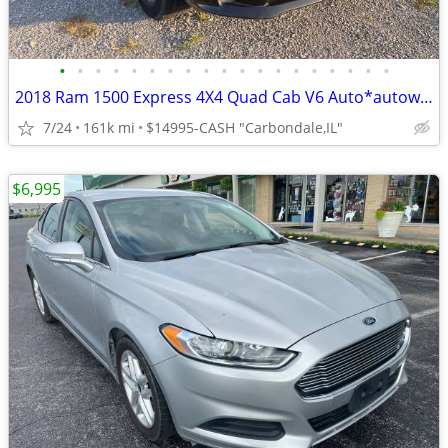
•
•
•
•
•
•
•
•
•
•
•
•
•
•
•
•
•
•
•
2018 Ram 1500 Express 4X4 Quad Cab V6 Auto*autoworldil.com* MAINTAINED
7/24
161k mi
$14995-CASH "Carbondale,IL"
$6,995