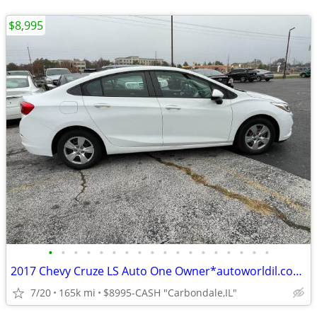
$8,995
•
•
•
•
•
•
•
•
•
•
•
•
•
•
•
•
•
•
2017 Chevy Cruze LS Auto One Owner*autoworldil.com* "WELL MAINTAINED"
7/20
165k mi
$8995-CASH "Carbondale,IL"