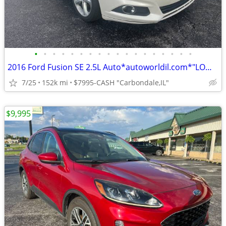
•
•
•
•
•
•
•
•
•
•
•
•
•
•
•
•
•
•
2016 Ford Fusion SE 2.5L Auto*autoworldil.com*"LOW MILEAGE NICE SEDAN"
7/25
152k mi
$7995-CASH "Carbondale,IL"
$9,995