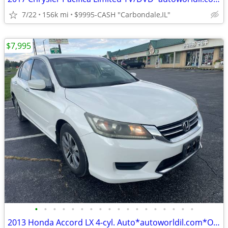
7/22
156k mi
$9995-CASH "Carbondale,IL"
$7,995
•
•
•
•
•
•
•
•
•
•
•
•
•
•
•
•
•
•
2013 Honda Accord LX 4-cyl. Auto*autoworldil.com*ONE OWNER NICE ACCORD