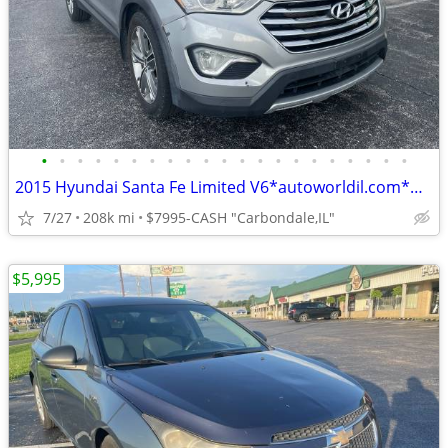
•
•
•
•
•
•
•
•
•
•
•
•
•
•
•
•
•
•
•
•
•
2015 Hyundai Santa Fe Limited V6*autoworldil.com*MAINTAINED FAMILY SUV
7/27
208k mi
$7995-CASH "Carbondale,IL"
$5,995