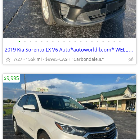
•
•
•
•
•
•
•
•
•
•
•
•
•
•
•
•
•
•
•
2019 Kia Sorento LX V6 Auto*autoworldil.com* WELL MAINTAINED/LOW MILES
7/27
155k mi
$9995-CASH "Carbondale,IL"
$9,995