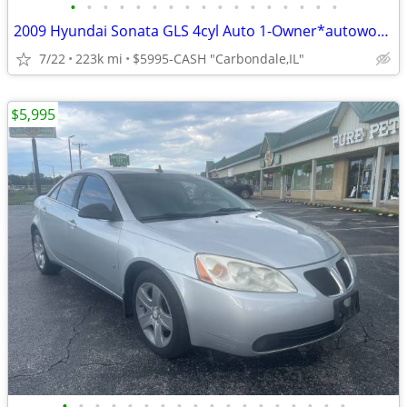
•
•
•
•
•
•
•
•
•
•
•
•
•
•
•
•
•
2009 Hyundai Sonata GLS 4cyl Auto 1-Owner*autoworldil.com*MUST BUY IT
7/22
223k mi
$5995-CASH "Carbondale,IL"
$5,995
•
•
•
•
•
•
•
•
•
•
•
•
•
•
•
•
•
•