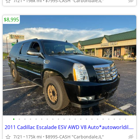
7/21
198k mi
$7995-CASH "Carbondale,IL"
$8,995
•
•
•
•
•
•
•
•
•
•
•
•
•
•
•
•
•
•
•
•
•
2011 Cadillac Escalade ESV AWD V8 Auto*autoworldil.com*LOADED/3rd ROW
7/21
175k mi
$8995-CASH "Carbondale,IL"