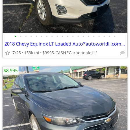
•
•
•
•
•
•
•
•
•
•
•
•
•
•
•
•
•
•
•
•
2018 Chevy Equinox LT Loaded Auto*autoworldil.com*"COMPACT FAMILY SUV"
7/25
153k mi
$9995-CASH "Carbondale,IL"
$8,995