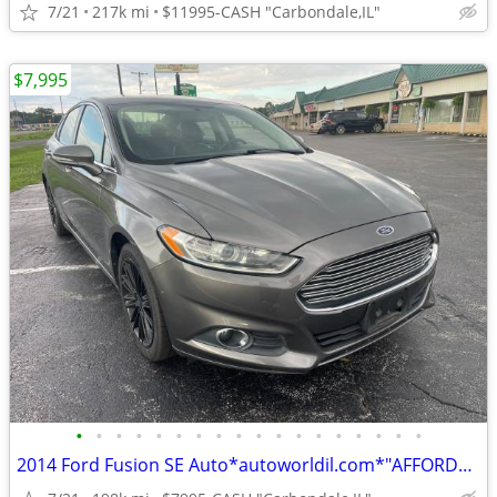
7/21
217k mi
$11995-CASH "Carbondale,IL"
$7,995
•
•
•
•
•
•
•
•
•
•
•
•
•
•
•
•
•
•
2014 Ford Fusion SE Auto*autoworldil.com*"AFFORDABLE/GOOD GAS MILEAGE"