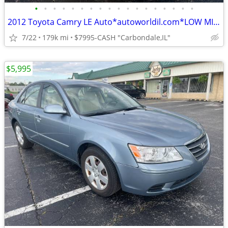
•
•
•
•
•
•
•
•
•
•
•
•
•
•
•
•
•
•
2012 Toyota Camry LE Auto*autoworldil.com*LOW MILEAGE&GOOD GAS MILEAGE
7/22
179k mi
$7995-CASH "Carbondale,IL"
$5,995