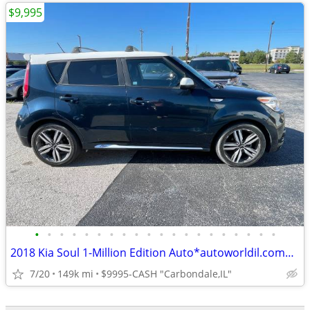
$9,995
•
•
•
•
•
•
•
•
•
•
•
•
•
•
•
•
•
•
•
•
2018 Kia Soul 1-Million Edition Auto*autoworldil.com* "MUST SEE THIS"
7/20
149k mi
$9995-CASH "Carbondale,IL"