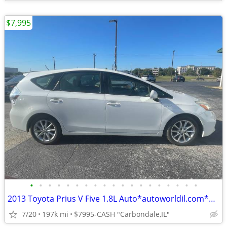
$7,995
•
•
•
•
•
•
•
•
•
•
•
•
•
•
•
•
•
•
•
2013 Toyota Prius V Five 1.8L Auto*autoworldil.com*GAS/ELECTRIC HYBRID
7/20
197k mi
$7995-CASH "Carbondale,IL"