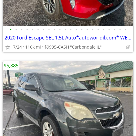
•
•
•
•
•
•
•
•
•
•
•
•
•
•
•
•
•
•
•
•
•
•
2020 Ford Escape SEL 1.5L Auto*autoworldil.com* WELL MAINTAINED ESCAPE
7/24
116k mi
$9995-CASH "Carbondale,IL"
$6,885