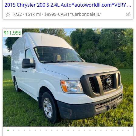
2015 Chrysler 200 S 2.4L Auto*autoworldil.com*VERY GOOD CONDITION 200S
7/22
151k mi
$8995-CASH "Carbondale,IL"
$11,995
•
•
•
•
•
•
•
•
•
•
•
•
•
•
•
•
•
•
•
•
•
•
•