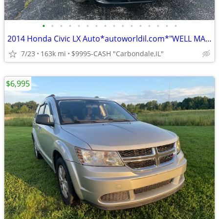
•
•
•
•
•
•
•
•
•
•
•
•
•
•
•
•
2014 Honda Civic LX Auto*autoworldil.com*"WELL MAINTAINED/LOW MILEAGE"
7/23
163k mi
$9995-CASH "Carbondale,IL"
$6,995