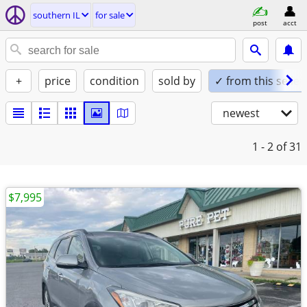
southern IL
for sale
post
acct
+
price
condition
sold by
✓ from this seller
newest
1 - 2
of 31
$7,995