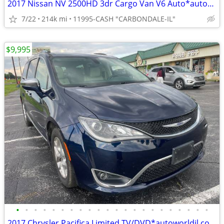
2017 Nissan NV 2500HD 3dr Cargo Van V6 Auto*autoworldil.com* GREAT VAN
7/22
214k mi
11995-CASH "CARBONDALE-IL"
$9,995
•
•
•
•
•
•
•
•
•
•
•
•
•
•
•
•
•
•
•
•
•
•
2017 Chrysler Pacifica Limited TV/DVD*autoworldil.com* NICE FAMILY VAN