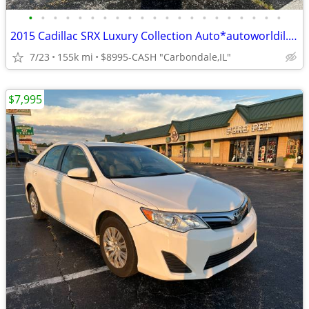
•
•
•
•
•
•
•
•
•
•
•
•
•
•
•
•
•
•
•
•
•
2015 Cadillac SRX Luxury Collection Auto*autoworldil.com*"DRIVE/STYLE"
7/23
155k mi
$8995-CASH "Carbondale,IL"
$7,995