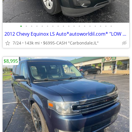
•
•
•
•
•
•
•
•
•
•
•
•
•
•
•
•
•
•
2012 Chevy Equinox LS Auto*autoworldil.com* "LOW MILEAGE MID SIZE SUV"
7/24
143k mi
$6995-CASH "Carbondale,IL"
$8,995