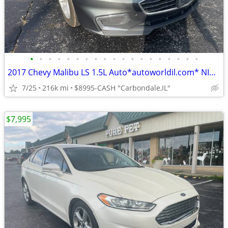
•
•
•
•
•
•
•
•
•
•
•
•
•
•
•
•
•
•
•
2017 Chevy Malibu LS 1.5L Auto*autoworldil.com* NICE LOOKING MALIBU LS
7/25
216k mi
$8995-CASH "Carbondale,IL"
$7,995