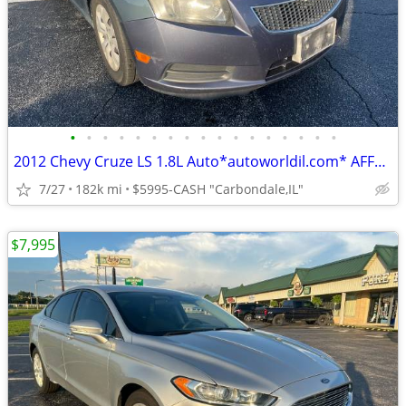
•
•
•
•
•
•
•
•
•
•
•
•
•
•
•
•
•
2012 Chevy Cruze LS 1.8L Auto*autoworldil.com* AFFORDABLE/ALL OPTIONS
7/27
182k mi
$5995-CASH "Carbondale,IL"
$7,995