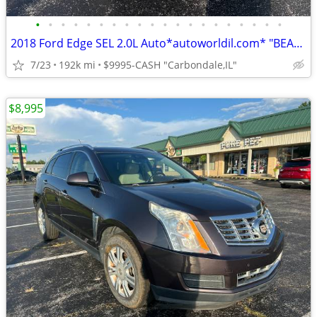
•
•
•
•
•
•
•
•
•
•
•
•
•
•
•
•
•
•
•
•
2018 Ford Edge SEL 2.0L Auto*autoworldil.com* "BEAUTIFUL MID SIZE SUV"
7/23
192k mi
$9995-CASH "Carbondale,IL"
$8,995