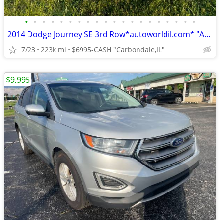
•
•
•
•
•
•
•
•
•
•
•
•
•
•
•
•
•
•
•
•
2014 Dodge Journey SE 3rd Row*autoworldil.com* "AFFORDABLE FAMILY SUV"
7/23
223k mi
$6995-CASH "Carbondale,IL"
$9,995