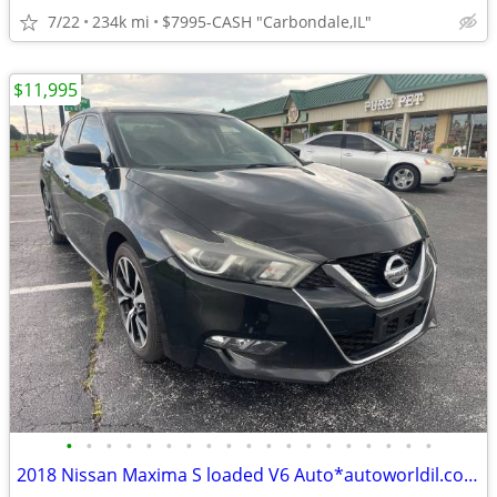
7/22
234k mi
$7995-CASH "Carbondale,IL"
$11,995
•
•
•
•
•
•
•
•
•
•
•
•
•
•
•
•
•
•
•
2018 Nissan Maxima S loaded V6 Auto*autoworldil.com*WELL MAINTAINED/V6