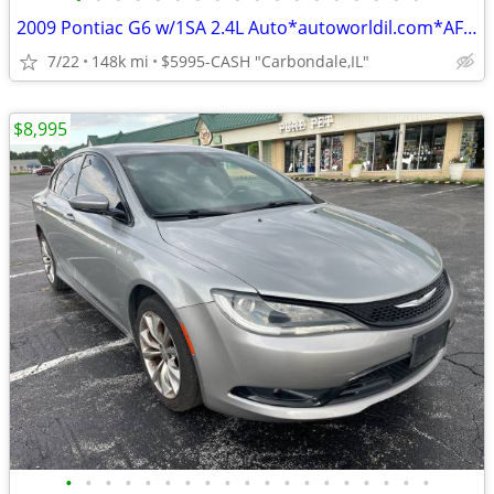
2009 Pontiac G6 w/1SA 2.4L Auto*autoworldil.com*AFFORDABLE/LOW MILEAGE
7/22
148k mi
$5995-CASH "Carbondale,IL"
$8,995
•
•
•
•
•
•
•
•
•
•
•
•
•
•
•
•
•
•
•