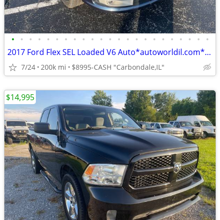
•
•
•
•
•
•
•
•
•
•
•
•
•
•
•
•
•
•
•
•
•
•
•
2017 Ford Flex SEL Loaded V6 Auto*autoworldil.com*"NICE FAMILY VEHICL"
7/24
200k mi
$8995-CASH "Carbondale,IL"
$14,995