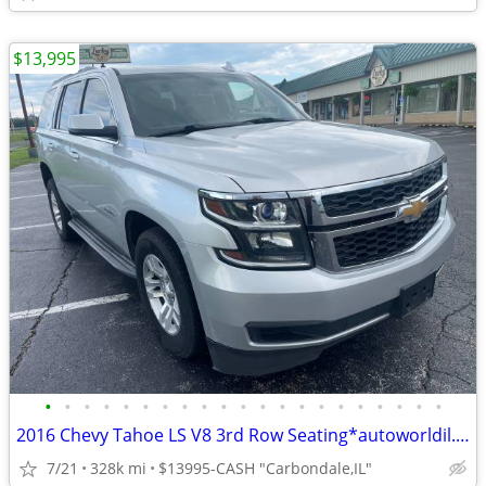
$13,995
•
•
•
•
•
•
•
•
•
•
•
•
•
•
•
•
•
•
•
•
•
2016 Chevy Tahoe LS V8 3rd Row Seating*autoworldil.com *MUST SEE THIS*
7/21
328k mi
$13995-CASH "Carbondale,IL"