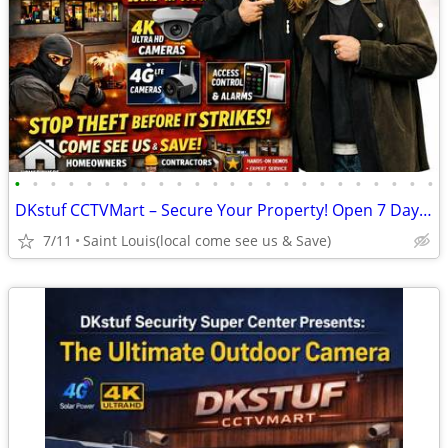
•
•
•
•
•
•
•
•
•
•
•
•
•
•
•
•
•
•
•
•
•
•
•
•
DKstuf CCTVMart – Secure Your Property! Open 7 Days A Week!
7/11
Saint Louis(local come see us & Save)