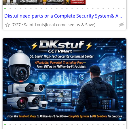
•
•
•
•
•
•
•
•
•
•
•
•
•
•
•
•
•
•
•
•
•
•
•
•
Dkstuf need parts or a Complete Security System& Automation & More!
7/27
Saint Louis(local come see us & Save)
•
•
•
•
•
•
•
•
•
•
•
•
•
•
•
•
•
•
•
•
•
•
•
•