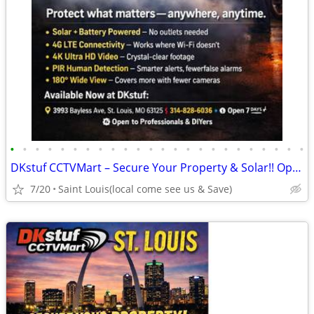
•
•
•
•
•
•
•
•
•
•
•
•
•
•
•
•
•
•
•
•
•
•
•
•
DKstuf CCTVMart – Secure Your Property & Solar!! Open 7 Days A Week!
7/20
Saint Louis(local come see us & Save)