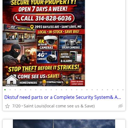
•
•
•
•
•
•
•
•
•
•
•
•
•
•
•
•
•
•
•
•
•
•
•
•
Dkstuf need parts or a Complete Security System& Automation & More!
7/20
Saint Louis(local come see us & Save)