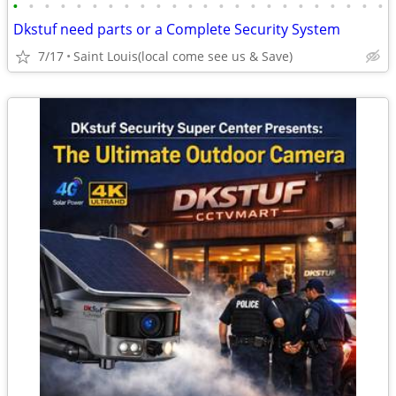
•
•
•
•
•
•
•
•
•
•
•
•
•
•
•
•
•
•
•
•
•
•
•
•
Dkstuf need parts or a Complete Security System
7/17
Saint Louis(local come see us & Save)