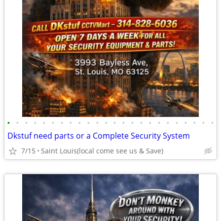
•
•
•
•
•
•
•
•
•
•
•
•
•
•
•
•
•
•
•
•
•
•
•
•
Dkstuf need parts or a Complete Security System
7/15
Saint Louis(local come see us & Save)