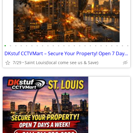
•
•
•
•
•
•
•
•
•
•
•
•
•
•
•
•
•
•
•
•
•
•
•
•
DKstuf CCTVMart – Secure Your Property! Open 7 Days A Week!
7/29
Saint Louis(local come see us & Save)