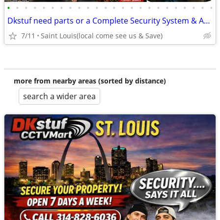
•
•
•
•
•
•
•
•
•
•
•
•
•
•
•
•
•
•
•
•
•
•
•
•
Dkstuf need parts or a Complete Security System & Automation
7/11
Saint Louis(local come see us & Save)
more from nearby areas (sorted by distance)
search a wider area