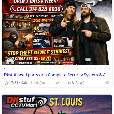
•
•
•
•
•
•
•
•
•
•
•
•
•
•
•
•
•
•
•
•
•
•
•
•
Dkstuf need parts or a Complete Security System & Automation
7/31
Saint Louis(local come see us & Save)