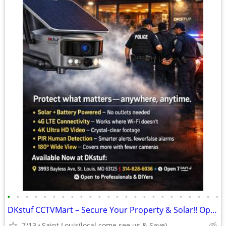
•
•
•
•
•
•
•
•
•
•
•
•
•
•
•
•
•
•
•
•
•
•
•
•
DKstuf CCTVMart – Secure Your Property & Solar!! Open 7 Days A Week!
7/13
Saint Louis(local come see us & Save)