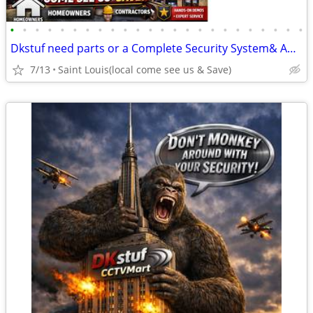
•
•
•
•
•
•
•
•
•
•
•
•
•
•
•
•
•
•
•
•
•
•
•
•
Dkstuf need parts or a Complete Security System& Automation & More!
7/13
Saint Louis(local come see us & Save)