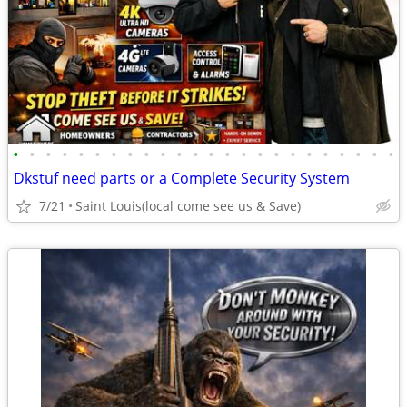
•
•
•
•
•
•
•
•
•
•
•
•
•
•
•
•
•
•
•
•
•
•
•
•
Dkstuf need parts or a Complete Security System
7/21
Saint Louis(local come see us & Save)