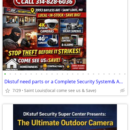
•
•
•
•
•
•
•
•
•
•
•
•
•
•
•
•
•
•
•
•
•
•
•
•
Dkstuf need parts or a Complete Security System& Automation & More!
7/29
Saint Louis(local come see us & Save)