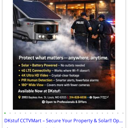
•
•
•
•
•
•
•
•
•
•
•
•
•
•
•
•
•
•
•
•
•
•
•
•
DKstuf CCTVMart – Secure Your Property & Solar!! Open 7 Days A Week!