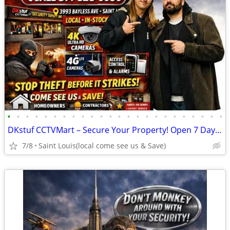
•
•
•
•
•
•
•
•
•
•
•
•
•
•
•
•
•
•
•
•
•
•
•
•
DKstuf CCTVMart – Secure Your Property! Open 7 Days A Week!
7/8
Saint Louis(local come see us & Save)