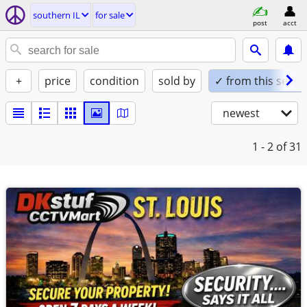
southern IL
for sale
post
acct
+
price
condition
sold by
✓ from this seller
newest
1 - 2
of 31