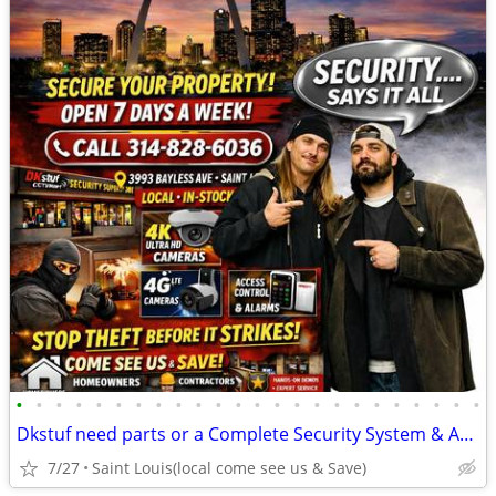
•
•
•
•
•
•
•
•
•
•
•
•
•
•
•
•
•
•
•
•
•
•
•
•
Dkstuf need parts or a Complete Security System & Automation
7/27
Saint Louis(local come see us & Save)