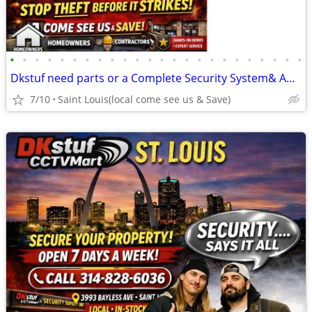
•
•
•
•
•
•
•
•
•
•
•
•
•
•
•
•
•
•
•
•
•
•
•
•
Dkstuf need parts or a Complete Security System& Automation & More!
7/10
Saint Louis(local come see us & Save)