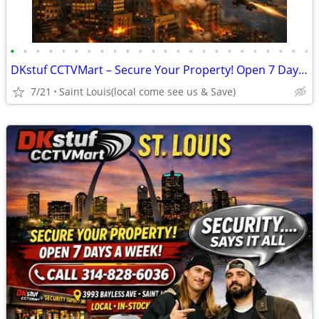
•
•
•
•
•
•
•
•
•
•
•
•
•
•
•
•
•
•
•
•
•
•
•
•
DKstuf CCTVMart – Secure Your Property! Open 7 Days A Week!
7/21
Saint Louis(local come see us & Save)