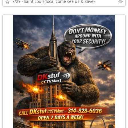
7/29
Saint Louis(local come see us & Save)