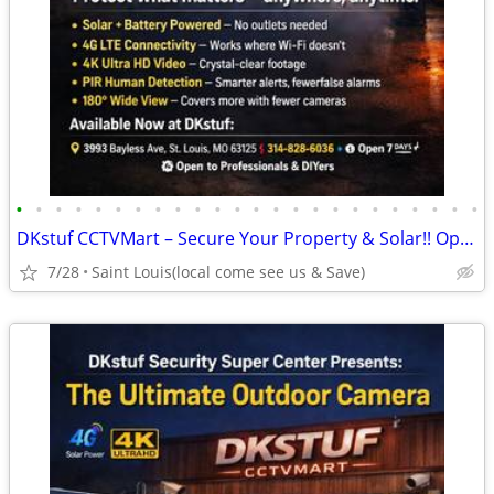
•
•
•
•
•
•
•
•
•
•
•
•
•
•
•
•
•
•
•
•
•
•
•
•
DKstuf CCTVMart – Secure Your Property & Solar!! Open 7 Days A Week!
7/28
Saint Louis(local come see us & Save)