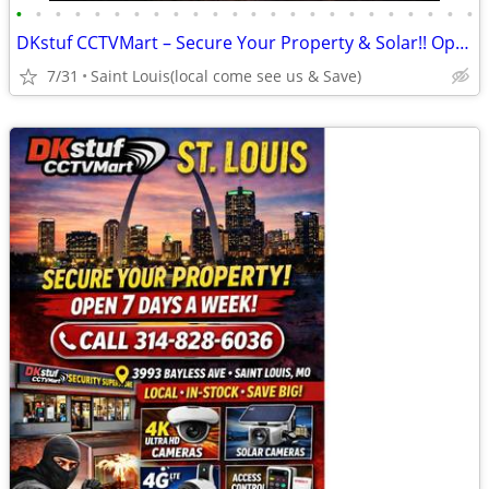
•
•
•
•
•
•
•
•
•
•
•
•
•
•
•
•
•
•
•
•
•
•
•
•
DKstuf CCTVMart – Secure Your Property & Solar!! Open 7 Days A Week!
7/31
Saint Louis(local come see us & Save)