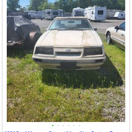
•
•
•
•
•
•