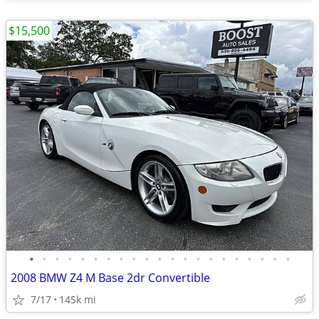
$15,500
•
•
•
•
•
•
•
•
•
•
•
•
•
•
•
•
•
•
•
•
•
2008 BMW Z4 M Base 2dr Convertible
7/17
145k mi