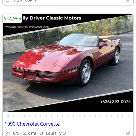
$14,999
•
•
•
•
•
•
•
•
•
•
•
•
•
•
•
•
•
•
•
•
•
•
•
1990 Chevrolet Corvette
8/5
55k mi
St. Louis, MO