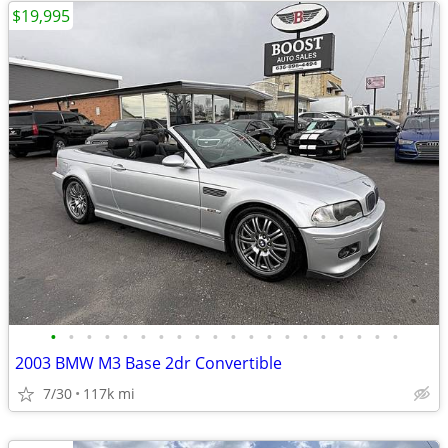
$19,995
•
•
•
•
•
•
•
•
•
•
•
•
•
•
•
•
•
•
•
•
2003 BMW M3 Base 2dr Convertible
7/30
117k mi