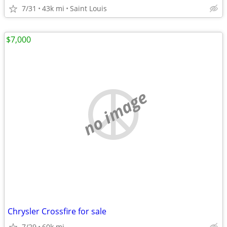
7/31
43k mi
Saint Louis
$7,000
no image
Chrysler Crossfire for sale
7/29
60k mi