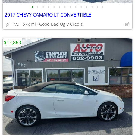
•
•
•
•
•
•
•
•
•
•
•
•
•
•
2017 CHEVY CAMARO LT CONVERTIBLE
7/9
57k mi
Good Bad Ugly Credit
$13,863