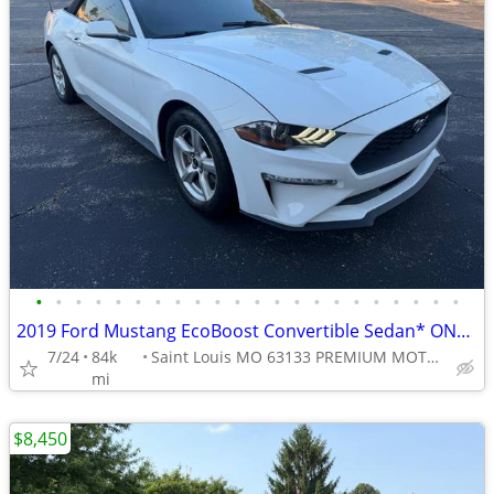
•
•
•
•
•
•
•
•
•
•
•
•
•
•
•
•
•
•
•
•
•
•
2019 Ford Mustang EcoBoost Convertible Sedan* ONLY 84K MILES* CLEAN*
7/24
84k
Saint Louis MO 63133 PREMIUM MOTORS
mi
$8,450