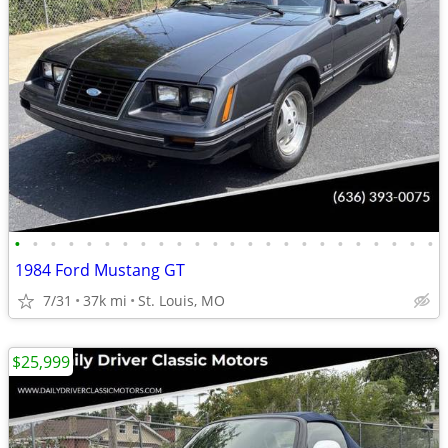
•
•
•
•
•
•
•
•
•
•
•
•
•
•
•
•
•
•
•
•
•
•
•
•
1984 Ford Mustang GT
7/31
37k mi
St. Louis, MO
$25,999