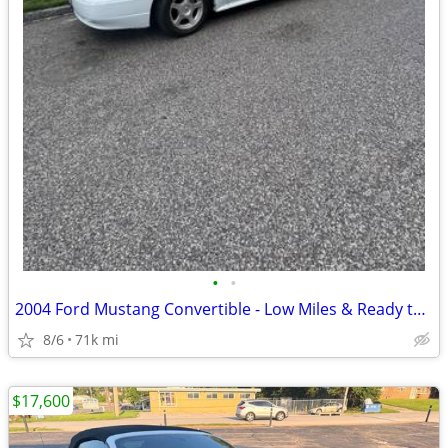
•
•
2004 Ford Mustang Convertible - Low Miles & Ready to Roll!
8/6
71k mi
$17,600